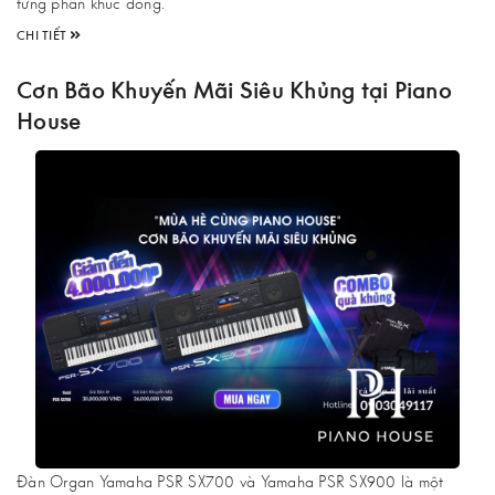
từng phân khúc dòng.
CHI TIẾT
Cơn Bão Khuyến Mãi Siêu Khủng tại Piano
House
Đàn Organ Yamaha PSR SX700 và Yamaha PSR SX900 là một