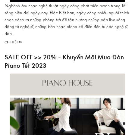
Nghành âm nhạc nghệ thuật ngày càng phát triển mạnh trong lối
sống hiện đại ngày nay. Đặc biệt hơn, ngày càng nhiều người thích
chọn cách ra những phòng trà để tận hưởng những bản live sống
động từ nghệ sĩ, những bản nhạc piano cổ điển đến từ các nghệ sĩ
đàn.
CHI TIẾT
SALE OFF >> 20% - Khuyến Mãi Mua Đàn
Piano Tết 2023