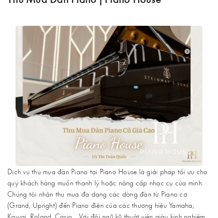
Dịch vụ thu mua đàn Piano tại Piano House là giải pháp tối ưu cho
quý khách hàng muốn thanh lý hoặc nâng cấp nhạc cụ của mình.
Chúng tôi nhận thu mua đa dạng các dòng đàn từ Piano cơ
(Grand, Upright) đến Piano điện của các thương hiệu Yamaha,
Kawai, Roland, Casio... Với đội ngũ kỹ thuật viên giàu kinh nghiệm,