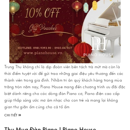
Trung Thu không chỉ là dịp đoàn viên bên tách trà mứt mà còn là
thời điểm tuyệt vời để gửi trao những giai điệu yêu thương đến các
thành viên trong gia đình. Nhằm tri ân quý khách hàng trong mùa
trăng tròn năm nay, Piano House mang đến chương trình ưu đãi đặc
biệt dành riêng cho các dòng đàn Piano cơ, Piano điện cao cấp
giúp thắp sáng ước mơ âm nhạc cho con trẻ và mang lại không
gian thư giãn ấm cúng cho cả tổ ấm
CHI TIẾT
Thu Mua Đàn Piano | Piano House