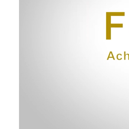
Piano Mayga hiện được phân phối tại hơn 40 quốc gia.
Chúng tôi cũng biết hàng hóa vào thị trường châu Âu 
thông tự do tại thị trường châu Âu. Đây là sự khẳng đ