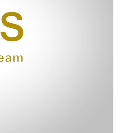
 Piano là Bắc Mỹ và Liên minh Châu Âu.
Piano Mayga là thương hiệu cho phép sản phẩm được lưu