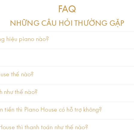
FAQ
NHỮNG CÂU HỎI THƯỜNG GẶP
ng mô hình kinh doanh thân thiện với khách hàng để tạo ra nhữn
ng hiệu piano nào?
t xã hội cởi mở bước vào thế giới âm nhạc kỹ thuật số”.
ó. Và đây chính là ưu điểm lớn nhất của Piano Mayga, nhà sản xu
use thế nào?
hanh đẹp đẽ làm rung động lòng người, và việc tạo ra những âm t
h như thế nào?
n tiền thì Piano House có hỗ trợ không?
ouse thì thanh toán như thế nào?