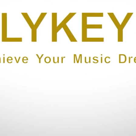
 Một trong những khu vực được phân phối rộng rãi nhất của Mayga
phải trải qua quá trình kiểm tra chất lượng rất nghiêm ngặt và 
ịnh toàn diện về chất lượng sản phẩm của Piano Mayga.