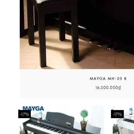
Ngoài ra, sự đa dạng hoàn thiện, âm sắc ổn định, chấ
thành thương hiệu, trở thành sự lựa chọn hàng đầu để 
Lựa chọn Mayga Piano còn đồng nghĩa với việc khách h
trực tiếp lựa chọn và đào tạo.
MAYGA MH-20 R
16.500.000₫
-17%
-17%