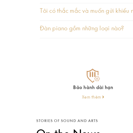
Tôi có thắc mắc và muốn gửi khiếu nạ
Đàn piano gồm những loại nào?
Bảo hành dài hạn
Xem thêm
Có lẽ cụ thể hơn phải kể đến bàn phím đàn piano, đây
STORIES OF SOUND AND ARTS
phím búa nặng công nghệ cao nhất, có độ bền và cảm g