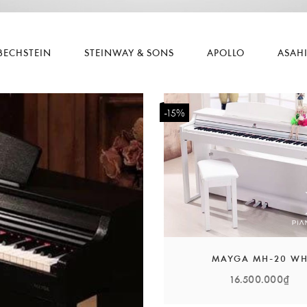
BECHSTEIN
STEINWAY & SONS
APOLLO
ASAH
-15%
MAYGA MH-20 W
16.500.000₫