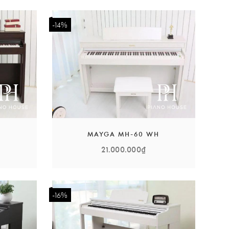
-14%
ã giúp Piano Mayga hoàn toàn chiếm lĩnh thị phần, trở
i sự tận tâm và đam mê của đội ngũ nhân viên do Mayga
W
MAYGA MH-60 WH
21.000.000₫
-16%