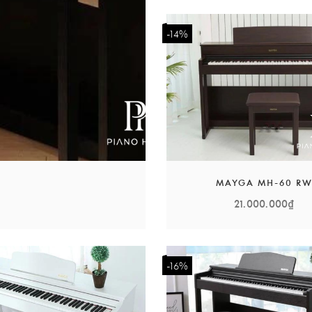
-14%
t lượng bền bỉ, giá thành hợp lý cùng những điểm nổi bật khác đ
Piano Mayga gia nhập thị trường.
àng sẽ được trải nghiệm những nhạc cụ chất lượng cao đi đôi vớ
MAYGA MH-60 R
21.000.000₫
-16%