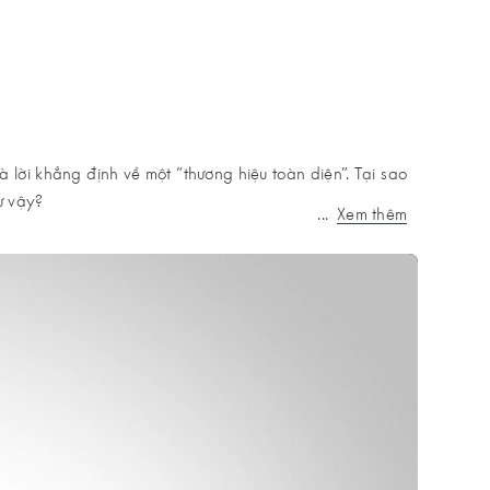
lời khẳng định về một “thương hiệu toàn diện”. Tại sao
ư vậy?
...
Xem thêm