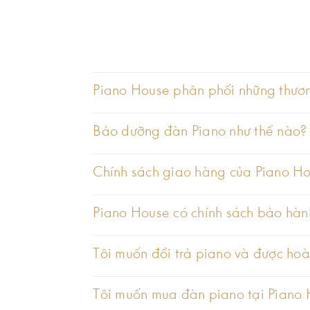
Nhà sản xuất đàn piano Mayga từng khẳng định “sử dụ
Piano House phân phối những thươ
dũng cảm và thách thức để thu hút những người mới từ mộ
Tiêu chuẩn để đo lường từng nhạc cụ là âm thanh của n
Bảo dưỡng đàn Piano như thế nào?
viên có trình độ chuyên môn cao.
Chính sách giao hàng của Piano Ho
Vì vậy, mỗi âm thanh của Piano Mayga đều tạo ra âm t
mệnh cao cả nhất của Piano Mayga.
Piano House có chính sách bảo hàn
Tôi muốn đổi trả piano và được hoà
Tôi muốn mua đàn piano tại Piano H