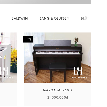
I
BALDWIN
BANG & OLUFSEN
BLÜTHNER
-14%
H
MAYGA MH-60 R
21.000.000₫