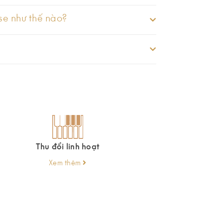
use như thế nào?
Thu đổi linh hoạt
Xem thêm
n. MAYGA Piano phát triển, nghiên cứu và sản xuất bàn