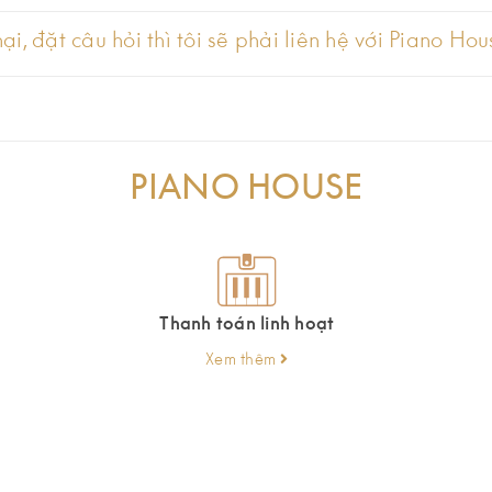
i, đặt câu hỏi thì tôi sẽ phải liên hệ với Piano Ho
PIANO HOUSE
Thanh toán linh hoạt
Xem thêm
 là một trong những bộ phận cốt lõi của một chiếc đàn piano điệ
iác về cơ bản giống như đàn piano lớn.