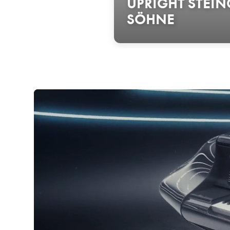
UPRIGHT STEIN
SÖHNE
Steingraeber & Söhne
là nhà sản xuất đàn piano ở B
Bayreuth. Udo Schmidt-St
Bản chất của cây đàn piano tốt nhất, rất đơn giản: Nó 
piano thực thụ và sống động. Chỉ khi đó, thứ âm sắc 