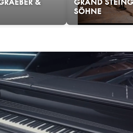
GRAEBER &
GRAND STEING
SÖHNE
Dành cho những người yêu âm nhạc,
ayreuth, Đức. Doanh nghiệp do gia đình sở hữu này có trụ sở chính 
eingraeber là thế hệ thứ sáu của
Steingraeber
lãnh đạo công việc
có vật liệu tự nhiên tốt nhất, tuân thủ những guyên tắc chế tạo đà
mà nghệ sĩ piano vĩ đại nhất thế giới Horowitz khao khát mới xuất 
tác.