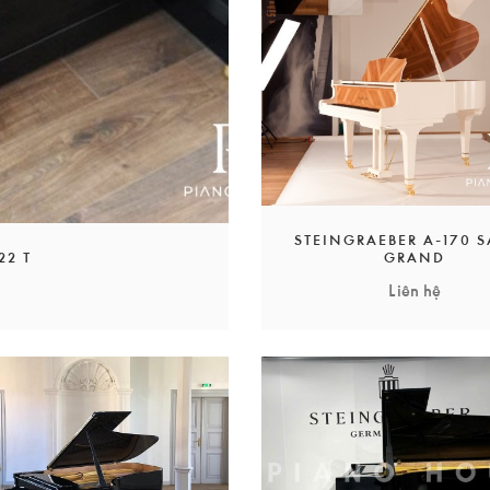
 xuất piano trên thế giới ngày nay có thể đạt được. Thực tế là h
gõ đơn thuần. Nhưng điều quan trọng đối với những nghệ sĩ chuyên 
ỳ nghệ sĩ nào.
m hoàn toàn thủ công bằng cách sử dụng các nguyên tắc truyền t
 xuất ưu việt. Hãy đến để trải nghiệm tại đại lý Steingraeber và tại
STEINGRAEBER A-170 
22 T
GRAND
───
Liên hệ
& Söhne
hiện được bán theo đơn đặt hàng và tùy chọn customize củ
0903.04.9117 – Mr.Khoa – Chuyên piano cao cấp HCM & HN
0981.9393.90 – Mr.Nhân – Chuyên piano cao cấp HCM & HN
───