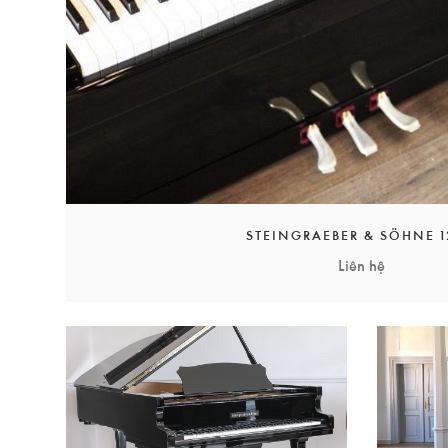
Tuy nhiên, đây thực sự là điều mà không nhiều nhà sản
giảm tiêu chuẩn và được xem như là một nhạc cụ có bộ 
nốt nhạc mà họ chơi; Đây là điều tuyệt đối đối với bất k
Đàn piano upright và grand của Steingraeber được là
nhạc cụ tốt nhất được sản xuất bởi một nhóm các nhà sản
STEINGRAEBER & SÖHNE 1
Liên hệ
Piano
Steingraeber 