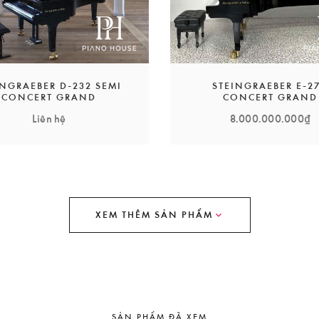
PIANO HOUSE
HỆ THỐNG PHÂN PHỐI PIANO CAO CẤP
INGRAEBER D-232 SEMI
STEINGRAEBER E-2
CONCERT GRAND
CONCERT GRAND
Liên hệ
8.000.000.000₫
XEM THÊM SẢN PHẨM
SẢN PHẨM ĐÃ XEM