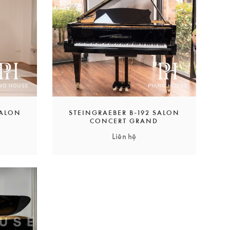
ầu như tất cả đàn piano được sản xuất ngày nay đã được
nghiệp là có thể tạo sự ảnh hưởng và sắc thái cho từng
hống chế tạo đàn piano lâu đời và là một trong những
 nhà máy của chúng tôi ở Festival City of Bayreuth.
SALON
STEINGRAEBER B-192 SALON
CONCERT GRAND
Liên hệ
a khách hàng. Liên hệ: