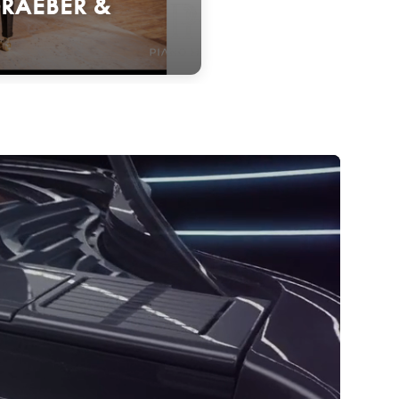
RAEBER &
tại Steingraeber Haus, một cung điện Rococo lịch sử ở
 kinh doanh của gia đình.
n piano lâu đời và kết hợp tất cả để tạo ra một cây đàn
hiện, âm thanh mà mọi nhạc sĩ cần để có cảm hứng sáng