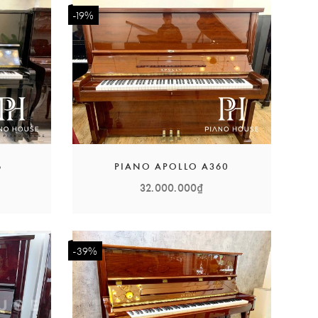
-19%
6
PIANO APOLLO A360
32.000.000₫
-39%