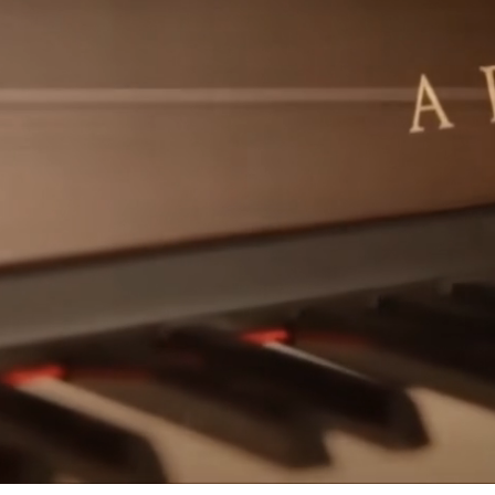
───
ấp chính hãng từ Apollo Piano – Thương hiệu đàn piano của N
ấp các sản phẩm đàn piano chất lượng cao và đáng tin cậy, phù hợ
eries
và
đàn piano đặt hàng riêng
.