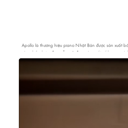
Apollo là thương hiệu piano Nhật Bản được sản xuất 
sản phẩm hiện đại, mẫu mã đẹp, sản xuất số lượng giới 
Năm 2018, Apollo giới thiệu
Apollo TAV series
gồm có
Toyo piano tại Việt Nam.
Apollo TAV series
sỡ hữu các
nguyên liệu sản xuất được nhập khẩu hoàn toàn và đư
tại Nhật Bản vì lợi thế về chi phí nhân công, vận chuyển