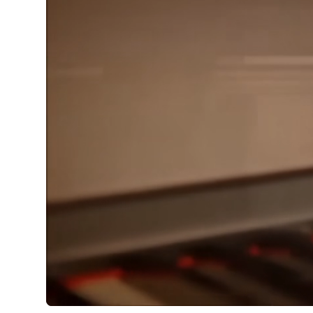
Piano House là nhà phân phối các dòng Piano cao c
MFG.Co., Ltd.
. Apollo Piano là công ty chuyên cung c
dòng sản phẩm khác nhau như:
SSS Series
,
Princess S