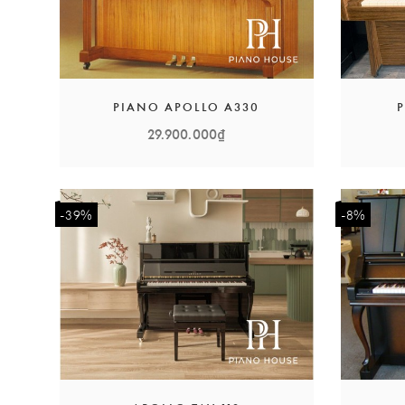
PIANO APOLLO A330
29.900.000₫
-39%
-8%