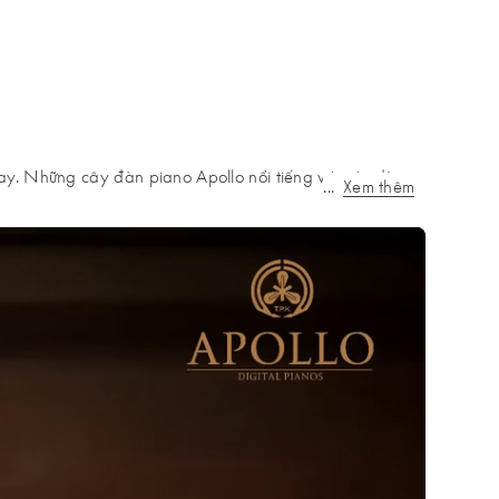
y. Những cây đàn piano Apollo nổi tiếng với các dòng
...
Xem thêm
hai được hoàn thiện và lắp ráp tại nhà máy của công ty
à hài hòa, hình dáng đẹp và sang trọng. Hơn nữa, nguồn
h hơn nhiều so với một model tương đương được lắp ráp