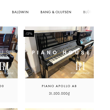
I
BALDWIN
BANG & OLUFSEN
BLÜTHNER
-13%
00
PIANO APOLLO A8
31.500.000₫