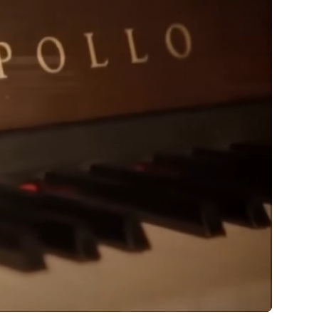
hật Bản được thành lập vào năm 1948 bởi
Toyo Piano
p với nhiều nhu cầu khác nhau của khách hàng với nhiều