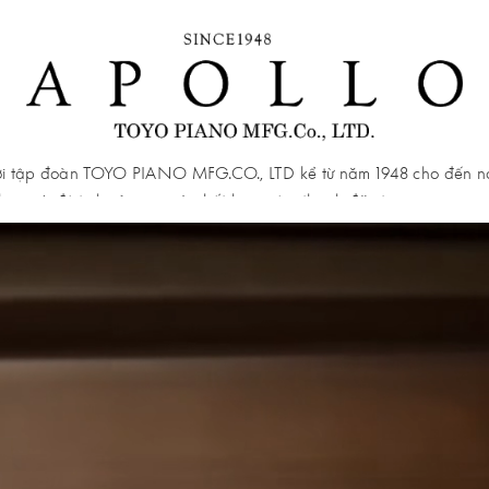
bởi tập đoàn TOYO PIANO MFG.CO., LTD kể từ năm 1948 cho đến na
hạn với độ tinh xảo cao và chất lượng âm thanh đặc trưng.
 2 model là:
TAV121
(Walnut polish) và
TAV118
(Ebony polish), cả 
 thiết kế tiên tiến nhất của hãng và có chất lượng âm thanh tốt v
ợc lắp ráp tại Việt Nam nên
Apollo TAV series
có giá cả cạnh tran
 và thuế.