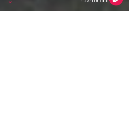
GIÁ:
118.000.000₫
SALE!