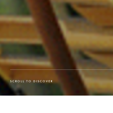
SCROLL TO DISCOVER
Trang chủ
Instruments
Vietnamese
Đàn T'rưng