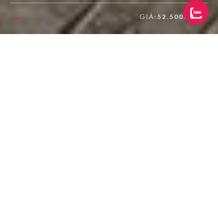
GIÁ:
52.500.000₫
SALE!