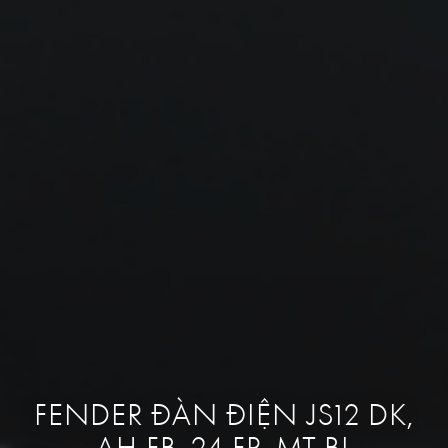
FENDER ĐÀN ĐIỆN JS12 DK,
AH FB, 24 FR, MT BL