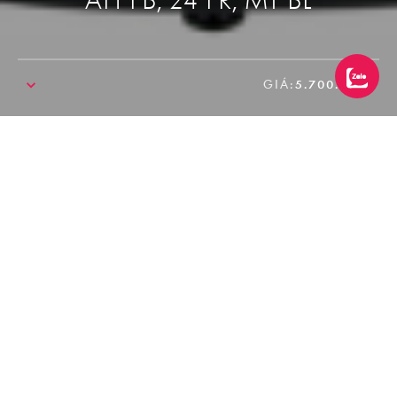
GIÁ:
5.700.000₫
SALE!