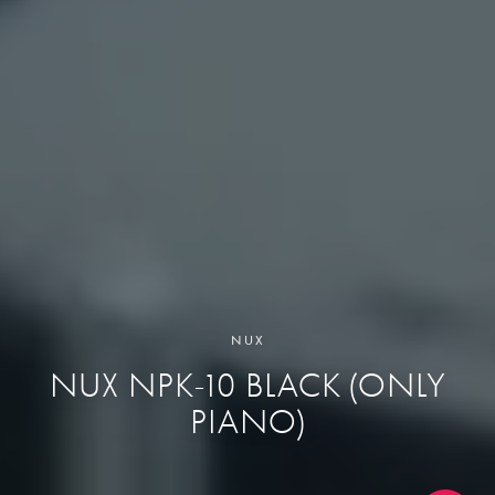
NUX
NUX NPK-10 BLACK (ONLY
PIANO)