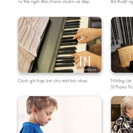
Tư thế ngồi đàn Piano chuẩn và đẹp
Bộ thuật n
Cách ghi hợp âm cho một bài nhạc
Những Lời
Sĩ Piano T