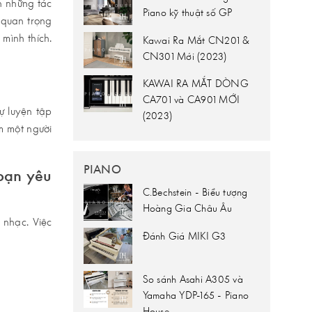
ch những tác
Piano kỹ thuật số GP
 quan trọng
mình thích.
Kawai Ra Mắt CN201 &
CN301 Mới (2023)
KAWAI RA MẮT DÒNG
CA701 và CA901 MỚI
tự luyện tập
(2023)
m một người
PIANO
 bạn yêu
C.Bechstein - Biểu tượng
Hoàng Gia Châu Âu
 nhạc. Việc
Đánh Giá MIKI G3
So sánh Asahi A305 và
Yamaha YDP-165 - Piano
House