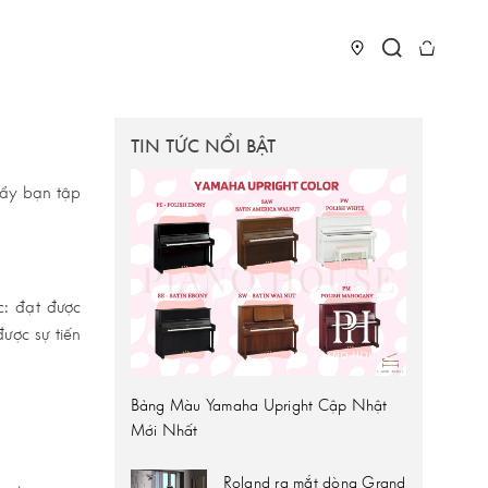
TIN TỨC NỔI BẬT
đẩy bạn tập
c: đạt được
ược sự tiến
Bảng Màu Yamaha Upright Cập Nhật
Mới Nhất
Roland ra mắt dòng Grand