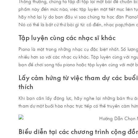
Thông thường, chúng ta tập đi tập lại một bài để chuẩn bị
phẩm này đến mức nào, việc tập luyện một tiết mục liên t
hãy nhớ lại lý do ban đầu vì sao chúng ta học đàn Pian
Nó có thể là bất cứ thứ bài gì từ: cổ điển, nhạc pop,thậm
Tập luyện cùng các nhạc sĩ khác
Piano là một trong những nhạc cụ đặc biệt nhất. Số lượng 
nhiều hơn so với các nhạc cụ khác. Tập luyện cùng với ngư
bạn để chơi song tấu piano hoặc tập luyện cùng với một b
Lấy cảm hứng từ việc tham dự các buổi
thích
Khi bạn cần lấy động lực, hãy nghe lại những bản thu â
tham dự một buổi hòa nhạc trực tiếp có thể truyền cảm hứn
Biểu diễn tại các chương trình cộng đồ