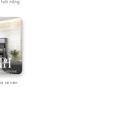
 tuổi nâng
iá rẻ nên