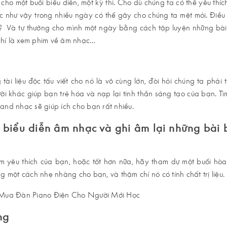
 cho một buổi biểu diễn, một kỳ thi. Cho dù chúng ta có thể yêu thí
ục như vậy trong nhiều ngày có thể gây cho chúng ta mệt mỏi. Điều
o? Và tự thưởng cho mình một ngày bằng cách tập luyện những bài 
 chí là xem phim về âm nhạc…
tài liệu độc tấu viết cho nó là vô cùng lớn, đòi hỏi chúng ta phải 
ời khác giúp bạn trẻ hóa và nạp lại tinh thần sáng tạo của bạn. Tì
and nhạc sẽ giúp ích cho bạn rất nhiều.
 biểu diễn âm nhạc và ghi âm lại những bài
m yêu thích của bạn, hoặc tốt hơn nữa, hãy tham dự một buổi hòa
g một cách nhẹ nhàng cho bạn, và thậm chí nó có tính chất trị liệu.
ng