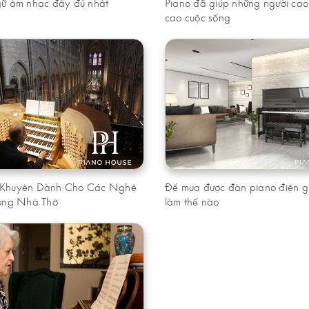
gữ âm nhạc đầy đủ nhất
Piano đã giúp những người cao
cao cuộc sống
 Khuyên Dành Cho Các Nghệ
Để mua được đàn piano điện g
rong Nhà Thờ
làm thế nào