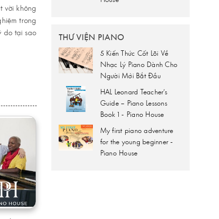
t vời không
ghiệm trong
ý do tại sao
THƯ VIỆN PIANO
5 Kiến Thức Cốt Lõi Về
Nhạc Lý Piano Dành Cho
Người Mới Bắt Đầu
HAL Leonard Teacher’s
Guide – Piano Lessons
Book 1 - Piano House
My first piano adventure
for the young beginner -
Piano House