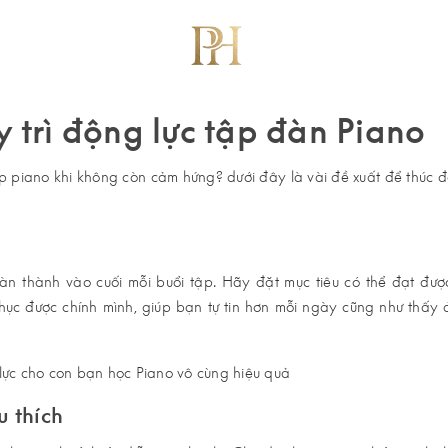
 trì động lực tập đàn Piano
ập piano khi không còn cảm hứng? dưới đây là vài đề xuất để thúc 
oàn thành vào cuối mỗi buổi tập. Hãy đặt mục tiêu có thể đạt đượ
ục được chính mình, giúp bạn tự tin hơn mỗi ngày cũng như thấy đ
u thích