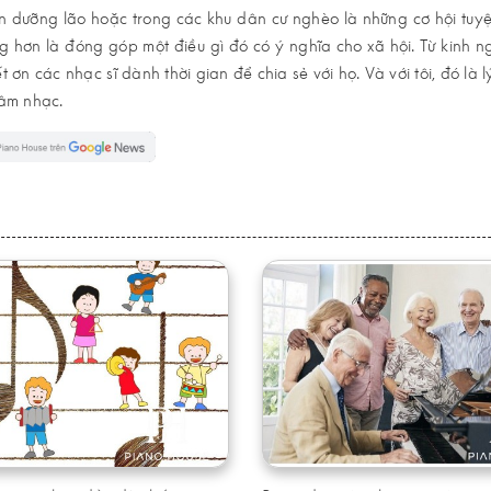
ện dưỡng lão hoặc trong các khu dân cư nghèo là những cơ hội tuyệ
ng hơn là đóng góp một điều gì đó có ý nghĩa cho xã hội. Từ kinh n
 ơn các nhạc sĩ dành thời gian để chia sẻ với họ. Và với tôi, đó là l
 âm nhạc.