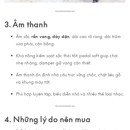
──────
3. Âm thanh
Âm sắc
rền vang, dày dặn
, dải cao rõ ràng, dải trầm
vừa phải, cân bằng.
Khả năng kiểm soát sắc thái tốt: pedal soft giúp chơi
nhẹ nhàng, damper giữ vang cần thiết.
Âm thanh ổn định nhờ cấu trúc vững chắc, chất liệu gỗ
và khung máy tốt.
Phù hợp luyện tập, biểu diễn nhỏ và nhiều thể loại nhạc.
──────
4. Những lý do nên mua