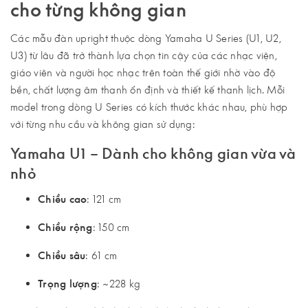
cho từng không gian
Các mẫu đàn upright thuộc dòng Yamaha U Series (U1, U2,
U3) từ lâu đã trở thành lựa chọn tin cậy của các nhạc viện,
giáo viên và người học nhạc trên toàn thế giới nhờ vào độ
bền, chất lượng âm thanh ổn định và thiết kế thanh lịch. Mỗi
model trong dòng U Series có kích thước khác nhau, phù hợp
với từng nhu cầu và không gian sử dụng:
Yamaha U1 – Dành cho không gian vừa và
nhỏ
Chiều cao
: 121 cm
Chiều rộng
: 150 cm
Chiều sâu
: 61 cm
Trọng lượng
: ~228 kg