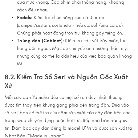
quá mức không. Các phím phải thẳng hàng, khoảng
cách đều nhau.
Pedals:
Kiểm tra chức năng của cả 3 pedal
(damper/sustain, sostenuto - nếu có, soft/una corda).
Chúng phải hoạt động trơn tru, không gây tiếng ồn.
Thùng đàn (Cabinet):
Kiểm tra các vết trầy xước, hư
hỏng bên ngoài. Mặc dù chủ yếu ảnh hưởng thẩm mỹ,
nhưng cũng có thể là dấu hiệu của việc bảo quản không
tốt.
8.2. Kiểm Tra Số Seri và Nguồn Gốc Xuất
Xứ
Mỗi cây đàn Yamaha đều có một số seri duy nhất, thường
được tìm thấy trên khung gang phía bên trong đàn. Dựa vào
số seri, bạn có thể tra cứu năm sản xuất của cây đàn trên các
trang web chuyên dụng hoặc hỏi trực tiếp nhà bán hàng uy
tín. Đảm bảo cây đàn đúng là model U1M và được sản xuất tại
Nhật Bản ("Made in Japan").