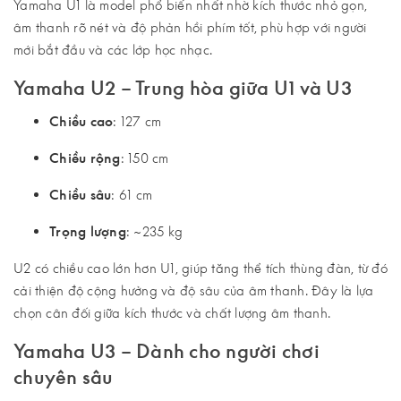
Yamaha U1 là model phổ biến nhất nhờ kích thước nhỏ gọn,
âm thanh rõ nét và độ phản hồi phím tốt, phù hợp với người
mới bắt đầu và các lớp học nhạc.
Yamaha U2 – Trung hòa giữa U1 và U3
Chiều cao
: 127 cm
Chiều rộng
: 150 cm
Chiều sâu
: 61 cm
Trọng lượng
: ~235 kg
U2 có chiều cao lớn hơn U1, giúp tăng thể tích thùng đàn, từ đó
cải thiện độ cộng hưởng và độ sâu của âm thanh. Đây là lựa
chọn cân đối giữa kích thước và chất lượng âm thanh.
Yamaha U3 – Dành cho người chơi
chuyên sâu