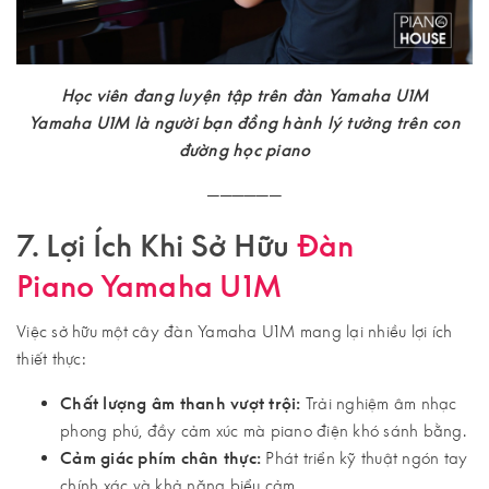
Học viên đang luyện tập trên đàn Yamaha U1M
Yamaha U1M là người bạn đồng hành lý tưởng trên con
đường học piano
──────
7. Lợi Ích Khi Sở Hữu
Đàn
Piano Yamaha U1M
Việc sở hữu một cây đàn Yamaha U1M mang lại nhiều lợi ích
thiết thực:
Chất lượng âm thanh vượt trội:
Trải nghiệm âm nhạc
phong phú, đầy cảm xúc mà piano điện khó sánh bằng.
Cảm giác phím chân thực:
Phát triển kỹ thuật ngón tay
chính xác và khả năng biểu cảm.