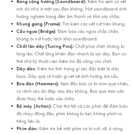
Bảng cộng hưởng (Soundboard):
Kiểm tra xem có vết
nứt, dù nhỏ, ở mặt sau đàn không. Nứt soundboard ảnh
hưởng nghiêm trọng đến âm thanh và khó sửa chữa.
Khung gang (Frame):
Tìm kiếm các vết nứt trên khung.
Cầu ngựa (Bridge):
Đảm bảo cầu ngựa chắc chắn,
không bị nứt hoặc tách khỏi soundboard.
Chốt lên dây (Tuning Pins):
Chốt phải chặt, không bị
lỏng lẻo. Chốt lỏng khiến đàn nhanh bị sai dây. Bạn có
thể nhờ kỹ thuật viên kiểm tra độ căng của chốt.
Dây đàn:
Kiểm tra tình trạng gỉ sét, đặc biệt là dây
bass. Dây quá cũ hoặc gỉ sét sẽ ảnh hưởng âm sắc.
Búa đàn (Hammers):
Xem đầu búa có bị mòn quá nhiều,
có rãnh sâu do đập vào dây không. Búa quá mòn cần
được thay thế hoặc sửa chữa.
Bộ máy (Action):
Chơi thử tất cả các phím để đảm bảo
độ nhạy đồng đều, phím không bị kẹt, không phát ra
tiếng kêu lạ.
Phím đàn:
Kiểm tra bề mặt phím có bị nứt, vỡ, ố vàng