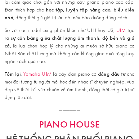
lại cảm giác chơi gần với những cây grand piano cao cấp.
Đàn thích hợp cho
học tập, luyện tập nâng cao, biểu diễn
nhỏ
, đồng thời giữ giá trị lâu dài nếu bảo dưỡng đúng cách.
So với các model cùng phân khúc như U1H hay U3,
U1M
tạo
ra
sự cân bằng giữa chất lượng âm thanh, độ bền và giá
cả
, là lựa chọn hợp lý cho những ai muốn sở hữu piano cơ
Nhật Bản chất lượng mà không cần không gian quá rộng hay
ngân sách quá cao.
Tóm lại
,
Yamaha U1M
là cây đàn piano cơ
đáng đầu tư
cho
mọi đối tượng từ người mới học đến nhạc sĩ chuyên nghiệp, vừa
đẹp về thiết kế, vừa chuẩn về âm thanh, đồng thời có giá trị sử
dụng lâu dài.
──────
PIANO HOUSE