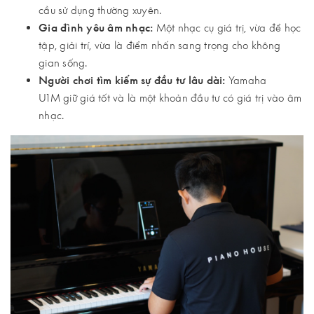
cầu sử dụng thường xuyên.
Gia đình yêu âm nhạc:
Một nhạc cụ giá trị, vừa để học
tập, giải trí, vừa là điểm nhấn sang trọng cho không
gian sống.
Người chơi tìm kiếm sự đầu tư lâu dài:
Yamaha
U1M giữ giá tốt và là một khoản đầu tư có giá trị vào âm
nhạc.