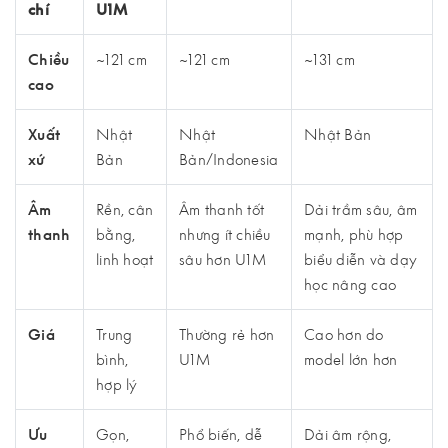
chí
U1M
Chiều
~121 cm
~121 cm
~131 cm
cao
Xuất
Nhật
Nhật
Nhật Bản
xứ
Bản
Bản/Indonesia
Âm
Rền, cân
Âm thanh tốt
Dải trầm sâu, âm
thanh
bằng,
nhưng ít chiều
mạnh, phù hợp
linh hoạt
sâu hơn U1M
biểu diễn và dạy
học nâng cao
Giá
Trung
Thường rẻ hơn
Cao hơn do
bình,
U1M
model lớn hơn
hợp lý
Ưu
Gọn,
Phổ biến, dễ
Dải âm rộng,