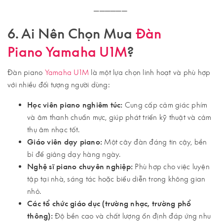
──────
6. Ai Nên Chọn Mua
Đàn
Piano Yamaha U1M
?
Đàn piano
Yamaha U1M
là một lựa chọn linh hoạt và phù hợp
với nhiều đối tượng người dùng:
Học viên piano nghiêm túc:
Cung cấp cảm giác phím
và âm thanh chuẩn mực, giúp phát triển kỹ thuật và cảm
thụ âm nhạc tốt.
Giáo viên dạy piano:
Một cây đàn đáng tin cậy, bền
bỉ để giảng dạy hàng ngày.
Nghệ sĩ piano chuyên nghiệp:
Phù hợp cho việc luyện
tập tại nhà, sáng tác hoặc biểu diễn trong không gian
nhỏ.
Các tổ chức giáo dục (trường nhạc, trường phổ
thông):
Độ bền cao và chất lượng ổn định đáp ứng nhu