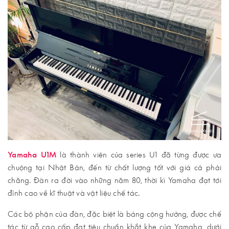
Yamaha U1M
là thành viên của series U1 đã từng được ưa
chuộng tại Nhật Bản, đến từ chất lượng tốt với giá cả phải
chăng. Đàn ra đời vào những năm 80, thời kì Yamaha đạt tới
đỉnh cao về kĩ thuật và vật liệu chế tác.
Các bộ phận của đàn, đặc biệt là bảng cộng hưởng, được chế
tác từ gỗ cao cấp đạt tiêu chuẩn khắt khe của Yamaha, dưới