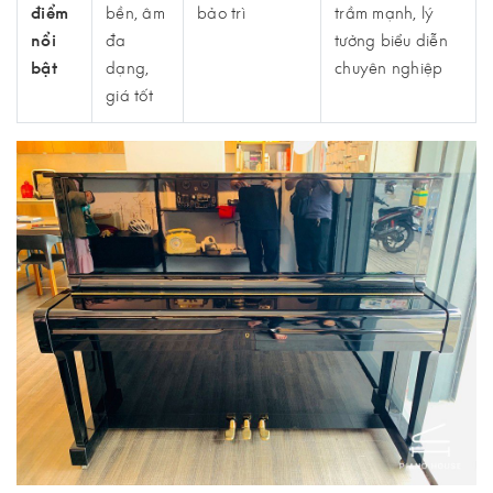
điểm
bền, âm
bảo trì
trầm mạnh, lý
nổi
đa
tưởng biểu diễn
bật
dạng,
chuyên nghiệp
giá tốt