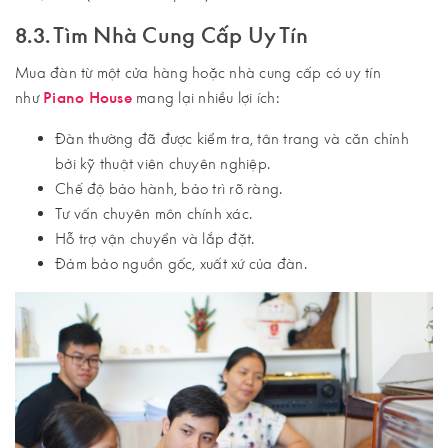
8.3. Tìm Nhà Cung Cấp Uy Tín
Mua đàn từ một cửa hàng hoặc nhà cung cấp có uy tín
như
Piano House
mang lại nhiều lợi ích:
Đàn thường đã được kiểm tra, tân trang và căn chỉnh
bởi kỹ thuật viên chuyên nghiệp.
Chế độ bảo hành, bảo trì rõ ràng.
Tư vấn chuyên môn chính xác.
Hỗ trợ vận chuyển và lắp đặt.
Đảm bảo nguồn gốc, xuất xứ của đàn.