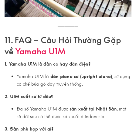
──────
11. FAQ – Câu Hỏi Thường Gặp
về
Yamaha U1M
1. Yamaha U1M là đàn cơ hay đàn điện?
Yamaha U1M là
đàn piano cơ (upright piano)
, sử dụng
cơ chế búa gõ dây truyền thống.
2. U1M xuất xứ từ đâu?
Đa số Yamaha U1M được
sản xuất tại Nhật Bản
, một
số đời sau có thể được sản xuất ở Indonesia.
3. Đàn phù hợp với ai?