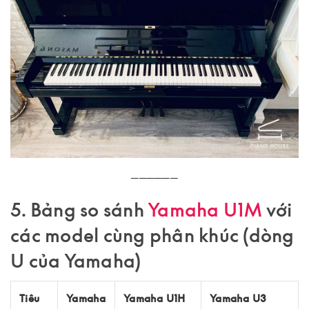
──────
5. Bảng so sánh
Yamaha U1M
với
các model cùng phân khúc (dòng
U của Yamaha)
Tiêu
Yamaha
Yamaha U1H
Yamaha U3