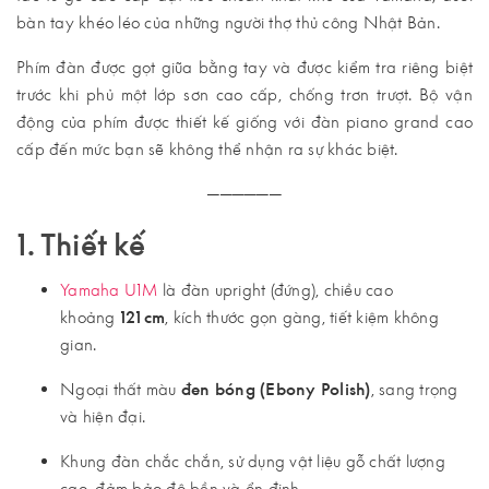
bàn tay khéo léo của những người thợ thủ công Nhật Bản.
Phím đàn được gọt giũa bằng tay và được kiểm tra riêng biệt
trước khi phủ một lớp sơn cao cấp, chống trơn trượt. Bộ vận
động của phím được thiết kế giống với đàn piano grand cao
cấp đến mức bạn sẽ không thể nhận ra sự khác biệt.
──────
1. Thiết kế
Yamaha U1M
là đàn upright (đứng), chiều cao
khoảng
121 cm
, kích thước gọn gàng, tiết kiệm không
gian.
Ngoại thất màu
đen bóng (Ebony Polish)
, sang trọng
và hiện đại.
Khung đàn chắc chắn, sử dụng vật liệu gỗ chất lượng
cao, đảm bảo độ bền và ổn định.