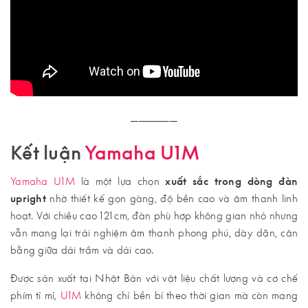
──────
Kết luận
Yamaha U1M
Yamaha U1M
là một lựa chọn
xuất sắc trong dòng đàn
upright
nhờ thiết kế gọn gàng, độ bền cao và âm thanh linh
hoạt. Với chiều cao 121 cm, đàn phù hợp không gian nhỏ nhưng
vẫn mang lại trải nghiệm âm thanh phong phú, dày dặn, cân
bằng giữa dải trầm và dải cao.
Được sản xuất tại Nhật Bản với vật liệu chất lượng và cơ chế
phím tỉ mỉ,
U1M
không chỉ bền bỉ theo thời gian mà còn mang