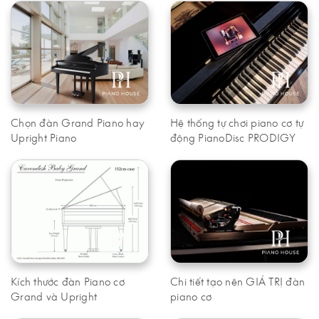
Chọn đàn Grand Piano hay
Hệ thống tự chơi piano cơ tự
Upright Piano
động PianoDisc PRODIGY
Kích thước đàn Piano cơ
Chi tiết tạo nên GIÁ TRỊ đàn
Grand và Upright
piano cơ