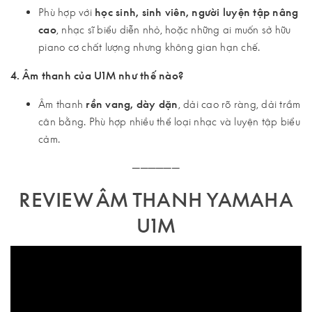
Phù hợp với
học sinh, sinh viên, người luyện tập nâng
cao
, nhạc sĩ biểu diễn nhỏ, hoặc những ai muốn sở hữu
piano cơ chất lượng nhưng không gian hạn chế.
4. Âm thanh của U1M như thế nào?
Âm thanh
rền vang, dày dặn
, dải cao rõ ràng, dải trầm
cân bằng. Phù hợp nhiều thể loại nhạc và luyện tập biểu
cảm.
──────
REVIEW ÂM THANH YAMAHA
U1M