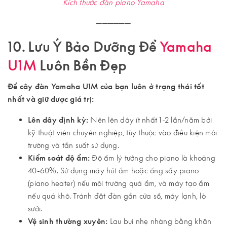
Kích thước đàn piano Yamaha
──────
10. Lưu Ý Bảo Dưỡng Để
Yamaha
U1M
Luôn Bền Đẹp
Để cây đàn Yamaha U1M của bạn luôn ở trạng thái tốt
nhất và giữ được giá trị:
Lên dây định kỳ:
Nên lên dây ít nhất 1-2 lần/năm bởi
kỹ thuật viên chuyên nghiệp, tùy thuộc vào điều kiện môi
trường và tần suất sử dụng.
Kiểm soát độ ẩm:
Độ ẩm lý tưởng cho piano là khoảng
40-60%. Sử dụng máy hút ẩm hoặc ống sấy piano
(piano heater) nếu môi trường quá ẩm, và máy tạo ẩm
nếu quá khô. Tránh đặt đàn gần cửa sổ, máy lạnh, lò
sưởi.
Vệ sinh thường xuyên:
Lau bụi nhẹ nhàng bằng khăn