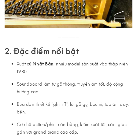
──────
2. Đặc điểm nổi bật
Xuất xứ
Nhật Bản
, nhiều model sản xuất vào thập niên
1980.
Soundboard làm từ gỗ thông, truyền âm tốt, độ cộng
hưởng cao.
Búa đàn thiết kế “ghim T”, lõi gỗ gụ, bọc nỉ, tạo âm dày,
bền.
Cơ chế action/phím cân bằng, kiểm soát tốt, cảm giác
gần với grand piano cao cấp.