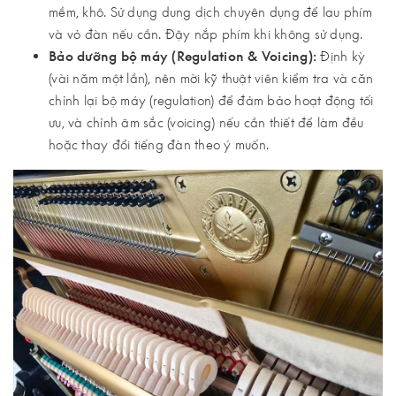
mềm, khô. Sử dụng dung dịch chuyên dụng để lau phím
và vỏ đàn nếu cần. Đậy nắp phím khi không sử dụng.
Bảo dưỡng bộ máy (Regulation & Voicing):
Định kỳ
(vài năm một lần), nên mời kỹ thuật viên kiểm tra và căn
chỉnh lại bộ máy (regulation) để đảm bảo hoạt động tối
ưu, và chỉnh âm sắc (voicing) nếu cần thiết để làm đều
hoặc thay đổi tiếng đàn theo ý muốn.