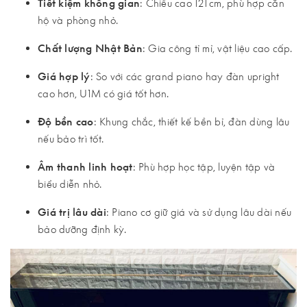
Tiết kiệm không gian
: Chiều cao 121 cm, phù hợp căn
hộ và phòng nhỏ.
Chất lượng Nhật Bản
: Gia công tỉ mỉ, vật liệu cao cấp.
Giá hợp lý
: So với các grand piano hay đàn upright
cao hơn, U1M có giá tốt hơn.
Độ bền cao
: Khung chắc, thiết kế bền bỉ, đàn dùng lâu
nếu bảo trì tốt.
Âm thanh linh hoạt
: Phù hợp học tập, luyện tập và
biểu diễn nhỏ.
Giá trị lâu dài
: Piano cơ giữ giá và sử dụng lâu dài nếu
bảo dưỡng định kỳ.